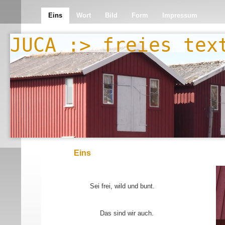
Eins
Wort
Bild
Form
Impressum
JUCA :> freies tex
Eins
Sei frei, wild und bunt.
Das sind wir auch.