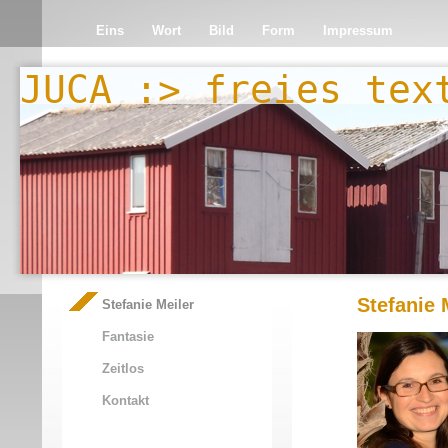
Eins
Wort
Bild
Form
Impressum
JUCA :> freies tex
Stefanie 
Stefanie Meiler
Fantasie
Zeitlos
Kontakt