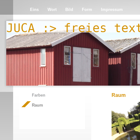
Eins
Wort
Bild
Form
Impressum
JUCA :> freies tex
Raum
Farben
Raum