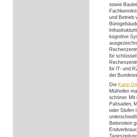
sowie Baulei
Fachkenntnis
und Betrieb 
Bürogebäude
Infrastruktu
kognitive Sy
ausgezeichne
Rechenzentr
für schlüsse
Rechenzentru
für IT- und 
der Bundesr
Die
Kann Gm
Mülhofen mac
schöner. Mit 
Palisaden, 
oder Stufen l
unterschiedl
Betonstein g
Endverbrauch
Tageszeitung