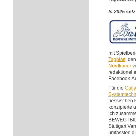
In 2025 set
mit Spielber
Tagblatt
, de
Nordkurier
v
redaktionell
Facebook-Auf
Für die
Gutj
Systemtechn
hessischen 
konzipierte 
ich zusamme
BEWEGTBIL
Stuttgart Ve
umfassten di