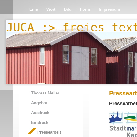
Eins
Wort
Bild
Form
Impressum
JUCA :> freies tex
Pressearb
Thomas Meiler
Angebot
Pressearbei
Ausdruck
Eindruck
Pressearbeit